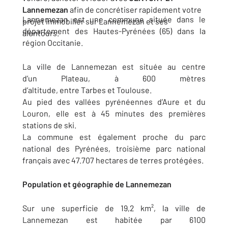
Lannemezan
afin de concrétiser rapidement votre
Lannemezan est une commune située dans le
projet immobilier sur Lannemezan et ses
département des Hautes-Pyrénées (65) dans la
alentours.
région Occitanie.
La ville de Lannemezan est située au centre
d’un Plateau, à 600 mètres
d’altitude, entre Tarbes et Toulouse.
Au pied des vallées pyrénéennes d’Aure et du
Louron, elle est à 45 minutes des premières
stations de ski.
La commune est également proche du parc
national des Pyrénées, troisième parc national
français avec 47.707 hectares de terres protégées.
Population et géographie de Lannemezan
Sur une superficie de 19,2 km², la ville de
Lannemezan est habitée par 6100