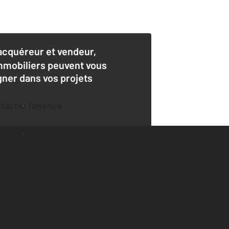
acquéreur et vendeur,
mmobiliers peuvent vous
er dans vos projets
ntacter l'agence
der une estimation