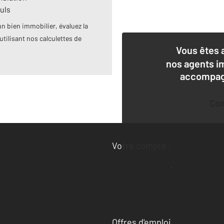
uls
n bien immobilier, évaluez la
utilisant nos calculettes de
Vous êtes 
nos agents i
accompagn
Co
Deman
Votre compte :
Accéder à mon compte
Offres d'emploi