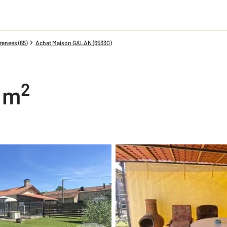
enees (65)
Achat Maison GALAN (65330)
2
0 m