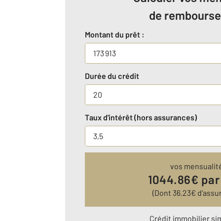
de rembours
Montant du prêt :
Durée du crédit
Taux d'intérêt (hors assurances)
vos mensualit
1044.86
€ par
(Dont
36.23
€ d’assu
Crédit immobilier si