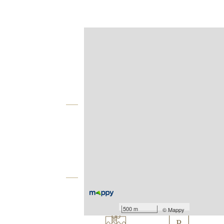
Afficher sur la carte :
Agence
Vue globale
2
Surface totale : 140,9 m
2
Surface terrain : 1 196 m
Équipements
Les plus
500 m
©
Mappy
P