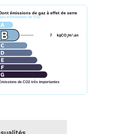
Dont émissions de gaz à effet de serre
peu d'émissions de CO2
7
kgCO
/m
.an
2
2
Émissions de CO2 très importantes
sualités