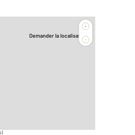
+
Demander la localisation
-
2
r le détail]
s)