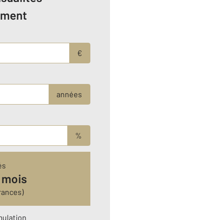
ement
€
années
%
és
 mois
rances)
mulation