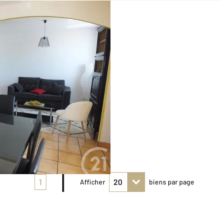
1
Afficher
biens par page