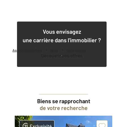
1
Vous envisagez
une carrière dans l'immobilier ?
Agence immobilière
Vente
Vente maison
Découvrir nos offres
Biens se rapprochant
de votre recherche
Exclusivité