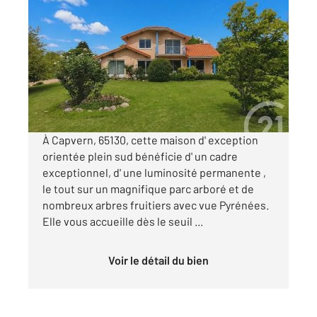
CAPVERN 65
2
146,31 m
, 6 pièces
Ref : 18422
Maison à vendre
358 064 €
Visiter le site dédié
À Capvern, 65130, cette maison d' exception
orientée plein sud bénéficie d' un cadre
exceptionnel, d' une luminosité permanente ,
le tout sur un magnifique parc arboré et de
nombreux arbres fruitiers avec vue Pyrénées.
Elle vous accueille dès le seuil ...
Voir le détail du bien