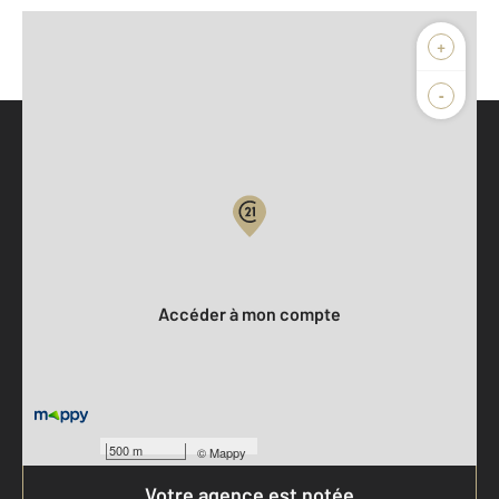
+
-
Parlons de vous, parlons biens
Votre compte :
Accéder à mon compte
500 m
©
Mappy
Votre agence est notée