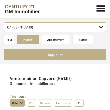
CENTURY 21
GM Immobilier
CAPVERN (65130)
Tous
Maison
Appartement
Autres
Appliquer
Vente maison Capvern (65130)
3 annonces immobilières :
Trier par :
Date
Prix
Surface
Exclusivité
DPE