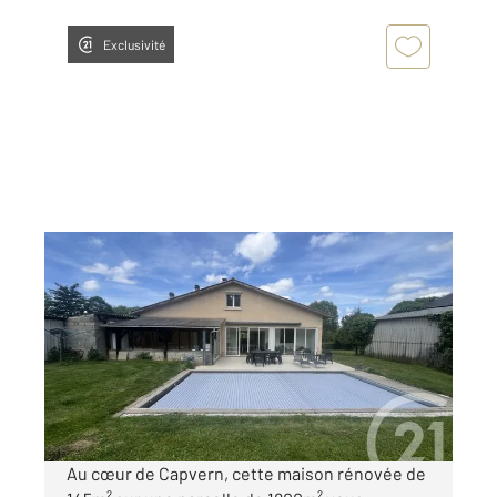
Exclusivité
CAPVERN 65
2
139,67 m
, 7 pièces
Ref : 18389
Maison à vendre
230 000 €
Visiter le site dédié
Au cœur de Capvern, cette maison rénovée de