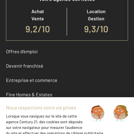
Achat
Location
Vente
Gestion
9,2
/
10
9,3/10
Offres d'emploi
Devenir franchisé
Entreprise et commerce
Fine Homes & Estates
À propos
International