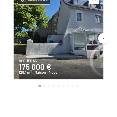
HECHES 65
LA
175 000 €
1
2
126,1 m
, Maison
, 4 pcs
15