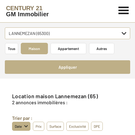
CENTURY 21
GM Immobilier
LANNEMEZAN (65300)
Tous
Maison
Appartement
Autres
Appliquer
Location maison Lannemezan (65)
2 annonces immobilières :
Trier par :
Date
Prix
Surface
Exclusivité
DPE