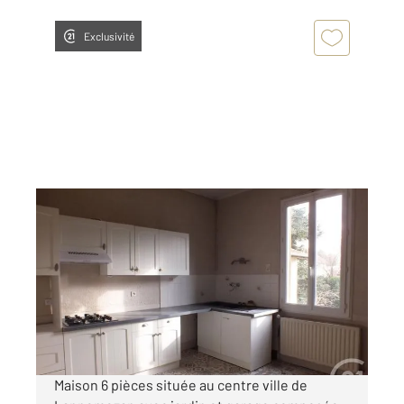
Exclusivité
LANNEMEZAN 65
2
152,82 m
, 6 pièces
Ref : 18552
Maison à louer
831 €
par mois charges comprises
Maison 6 pièces située au centre ville de