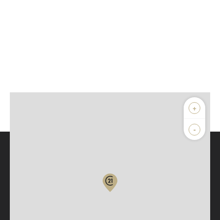
+
-
Parlons de vous, parlons biens
Votre compte :