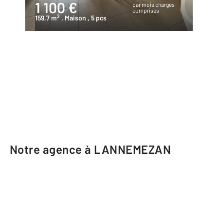
1 100 €
par mois charges
comprises
2
159,7 m
, Maison
, 5 pcs
Notre agence à LANNEMEZAN