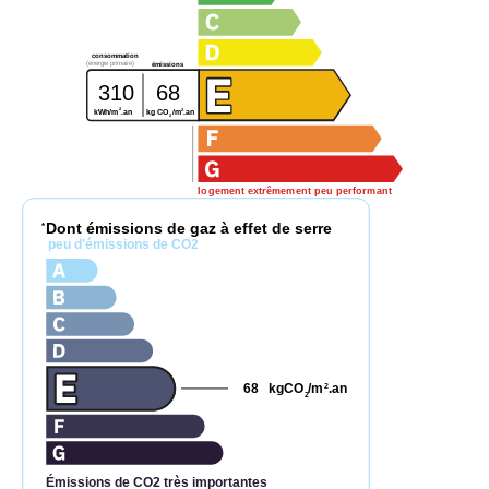
consommation
(énergie primaire)
émissions
310
68
2
2
kg CO
/m
.an
kWh/m
.an
2
logement extrêmement peu performant
Dont émissions de gaz à effet de serre
*
peu d'émissions de CO2
68
kgCO
/m
.an
2
2
Émissions de CO2 très importantes