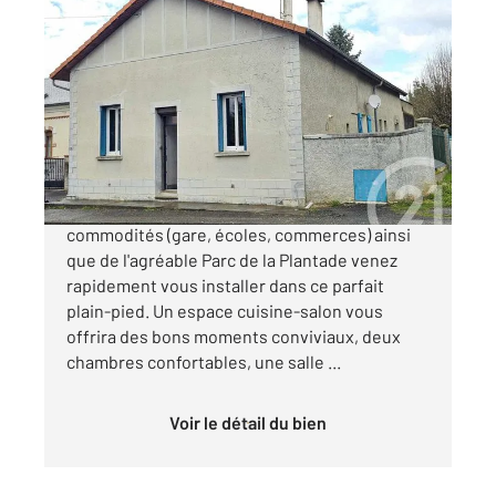
LANNEMEZAN 65
2
81,74 m
, 4 pièces
Ref : 17636
Maison à vendre
139 900 €
- LANNEMEZAN - A proximité de toutes
commodités (gare, écoles, commerces) ainsi
que de l'agréable Parc de la Plantade venez
rapidement vous installer dans ce parfait
plain-pied. Un espace cuisine-salon vous
offrira des bons moments conviviaux, deux
chambres confortables, une salle ...
Voir le détail du bien