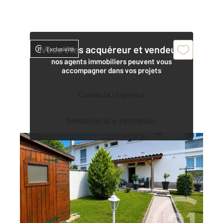
Vous êtes acquéreur et vendeur,
Exclusivité
nos agents immobiliers peuvent vous
accompagner dans vos projets
Contacter l'agence
Demander une estimation
LANNEMEZAN 65
2
71,05 m
, 4 pièces
Ref : 17351
Maison à vendre
120 000 €