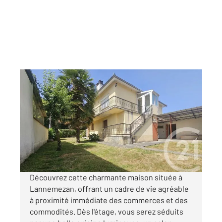
LANNEMEZAN 65
2
131,43 m
, 5 pièces
Ref : 18485
Maison à vendre
151 000 €
Visiter le site dédié
Découvrez cette charmante maison située à
Lannemezan, offrant un cadre de vie agréable
à proximité immédiate des commerces et des
commodités. Dès l'étage, vous serez séduits