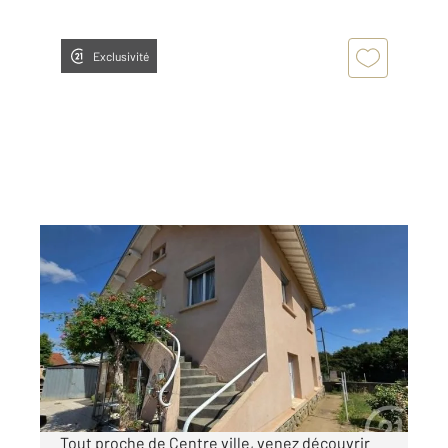
Exclusivité
LANNEMEZAN 65
2
130 m
, 5 pièces
Ref : 18190
Maison à vendre
217 300 €
Visiter le site dédié
Tout proche de Centre ville, venez découvrir