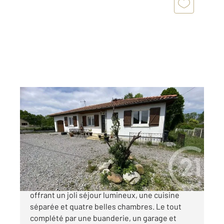
LANNEMEZAN 65
2
122,87 m
, 5 pièces
Ref : 18406
Maison à vendre
216 000 €
Maison de plain-pied de 123m² à Lannemezan,
offrant un joli séjour lumineux, une cuisine
séparée et quatre belles chambres. Le tout
complété par une buanderie, un garage et