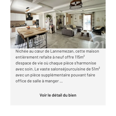
LANNEMEZAN 65
2
114,58 m
, 5 pièces
Ref : 17915
Maison à vendre
236 000 €
Visiter le site dédié
Nichée au cœur de Lannemezan, cette maison
entièrement refaite à neuf offre 115m²
d'espace de vie où chaque pièce s'harmonise
avec soin. Le vaste salonséjourcuisine de 51m²
avec un pièce supplémentaire pouvant faire
office de salle à manger ...
Voir le détail du bien