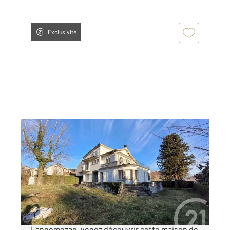
Exclusivité
LANNEMEZAN 65
2
183,29 m
, 6 pièces
Ref : 17737
Maison à vendre
95 000 €
En exclusivité dans le centre-ville de
Lannemezan, venez découvrir cette maison de