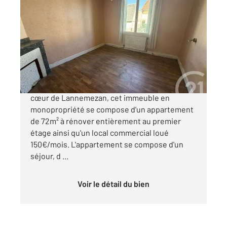
LANNEMEZAN 65
2
71,77 m
, 3 pièces
Ref : 17624
Maison à vendre
69 000 €
APPARTEMENT + LOCAL COMMERCIAL Au
cœur de Lannemezan, cet immeuble en
monopropriété se compose d'un appartement
de 72m² à rénover entièrement au premier
étage ainsi qu'un local commercial loué
150€/mois. L'appartement se compose d'un
séjour, d ...
Voir le détail du bien