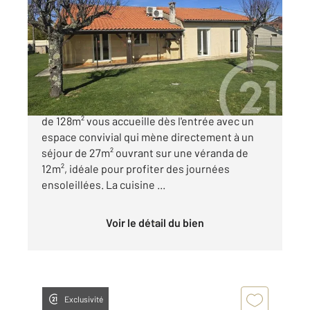
2
127,82 m
, 4 pièces
Ref : 18530
Maison à vendre
199 000 €
Nichée au cœur de Lannemezan, cette maison
de 128m² vous accueille dès l'entrée avec un
espace convivial qui mène directement à un
séjour de 27m² ouvrant sur une véranda de
12m², idéale pour profiter des journées
ensoleillées. La cuisine ...
Voir le détail du bien
Exclusivité