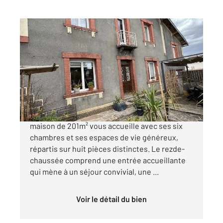
LANNEMEZAN 65
2
200,72 m
, 8 pièces
Ref : 18227
Maison à vendre
164 800 €
Nichée au cœur de Lannemezan, cette vaste
maison de 201m² vous accueille avec ses six
chambres et ses espaces de vie généreux,
répartis sur huit pièces distinctes. Le rezde-
chaussée comprend une entrée accueillante
qui mène à un séjour convivial, une ...
Voir le détail du bien