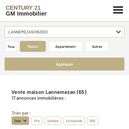
CENTURY 21
GM Immobilier
LANNEMEZAN (65300)
Tous
Maison
Appartement
Autres
Appliquer
Vente maison Lannemezan (65)
17 annonces immobilières :
Trier par :
Date
Prix
Surface
Exclusivité
DPE