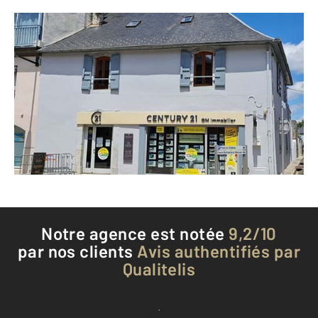
CENTURY 21 GM Immobilier
151 rue Georges Clémenceau
LANNEMEZAN - 65300
Envoyer un message
Téléphoner à l'agence
Notre agence est notée
9,2/10
par nos clients
Avis authentifiés par
Qualitelis
Voir tous les avis clients