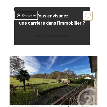
Vous envisagez
Exclusivité
une carrière dans l'immobilier ?
Découvrir nos offres
LANNEMEZAN 65
2
195,64 m
, 6 pièces
Ref : 18082
Maison à vendre
160 000 €
Dans la ville de Lannemezan, découvrez cette