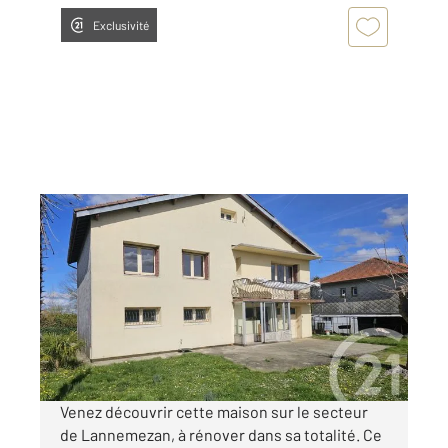
Exclusivité
LANNEMEZAN 65
2
132,07 m
, 5 pièces
Ref : 18294
Maison à vendre
129 000 €
Visiter le site dédié
Venez découvrir cette maison sur le secteur
de Lannemezan, à rénover dans sa totalité. Ce