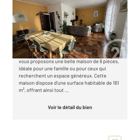
LANNEMEZAN 65
2
160,77 m
, 6 pièces
Ref : 18567
Maison à vendre
155 000 €
Dans la charmante ville de Lannemezan, nous
vous proposons une belle maison de 6 pièces,
idéale pour une famille ou pour ceux qui
recherchent un espace généreux. Cette
maison dispose d'une surface habitable de 161
m², offrant ainsi tout ...
Voir le détail du bien