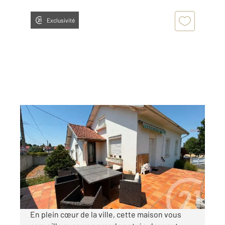
Exclusivité
LANNEMEZAN 65
2
157,49 m
, 3 pièces
Ref : 18418
Maison à vendre
184 782 €
Visiter le site dédié
En plein cœur de la ville, cette maison vous