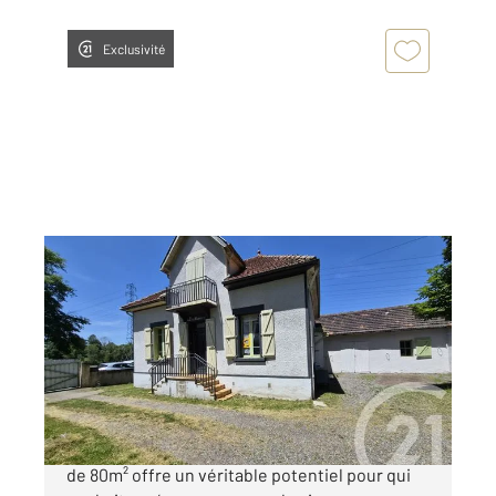
Exclusivité
LANNEMEZAN 65
2
80,25 m
, 4 pièces
Ref : 18437
Maison à vendre
99 000 €
Nichée au cœur de Lannemezan, cette maison
de 80m² offre un véritable potentiel pour qui