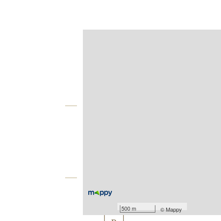
Afficher sur la carte :
Agence
Vue globale
2
Surface totale : 172 m
2
Surface terrain : 400 m
Équipements
Les plus
500 m
©
Mappy