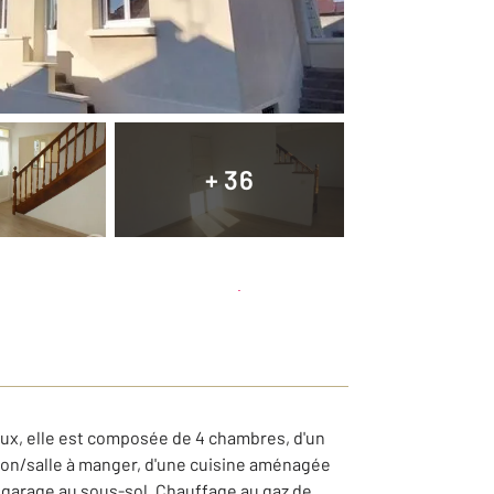
+ 36
Planifier une visite
et déposer un dossier
eaux, elle est composée de 4 chambres, d'un
alon/salle à manger, d'une cuisine aménagée
un garage au sous-sol. Chauffage au gaz de