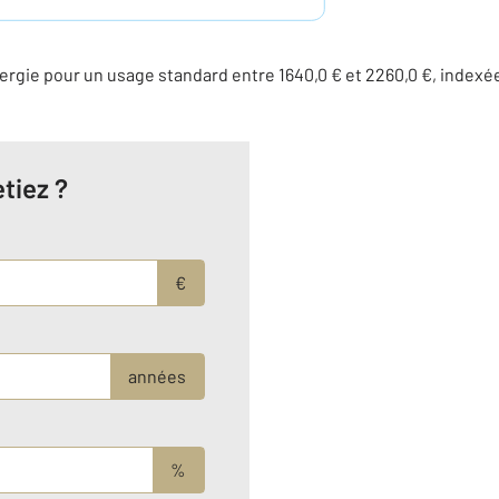
rgie pour un usage standard entre 1640,0 € et 2260,0 €, indexé
tiez ?
€
années
%