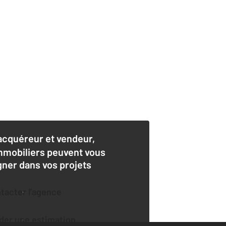
acquéreur et vendeur,
mmobiliers peuvent vous
er dans vos projets
ntacter l'agence
der une estimation