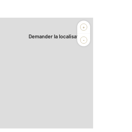
+
Demander la localisation
-
2
m
r le détail]