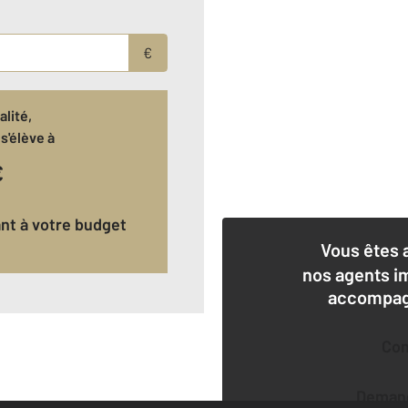
€
lité,
s'élève à
€
ant à votre budget
Vous êtes 
nos agents i
accompagn
Co
Deman