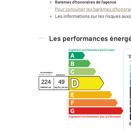
Barèmes d'honoraires de l'agence
Pour consulter les barèmes d'honorair
Les informations sur les risques auxq
Les performances énerg
logement extrêmement performant
*
consommation
(énergie primaire)
émissions
224
49
2
2
kWh/m
.an
kg CO
/m
.an
2
logement extrêmement peu performant