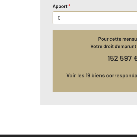
Apport
*
Pour cette mensua
Votre droit d'emprunt 
152 597
Voir les 19 biens correspond