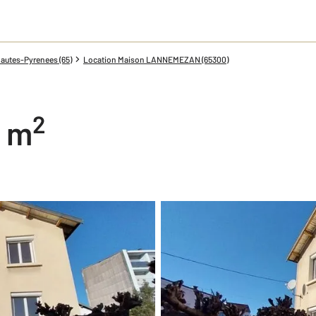
autes-Pyrenees (65)
Location Maison LANNEMEZAN (65300)
2
6 m