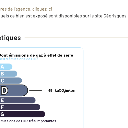
es de l'agence, cliquez ici
uels ce bien est exposé sont disponibles sur le site Géorisques 
étiques
Dont émissions de gaz à effet de serre
peu d'émissions de CO2
49
kgCO
/m
.an
2
2
Émissions de CO2 très importantes