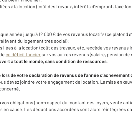
 liées à la location (coût des travaux, intérêts d’emprunt, taxe fon
ue année jusqu’à 12 000 € de vos revenus locatifs (ce plafond s
lèvent du logement très social) ;
 liées à la location (coût des travaux, etc.) excède vos revenus 
 de
ce déficit foncier
sur vos autres revenus (salaire, pension de re
uvert à tout le monde, sans condition de ressources
.
e
lors de votre déclaration de revenus de l’année d’achèvement o
vous devez joindre votre engagement de location. La mise en œuvr
 concerné.
vos obligations (non-respect du montant des loyers, vente antic
mis en cause. Les déductions accordées sont alors réintégrées d