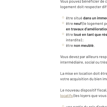
Vous pouvez bénéficier de ce
logement doit respecter diff
être situé
dans un immeu
être
neuf
(le logement p
en travaux d’amélioratio
être
loué en tant que ré
interdite) ;
être
non meublé
.
Vous devez par ailleurs resp
intermédiaire, social ou très
La mise en location doit êtr
votre acquisition du bien im
Le nouveau dispositif fiscal
locatifs
(les loyers que vous
une partie du prix d’acha