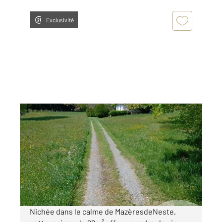
Exclusivité
MAZERES DE NESTE 65
2
98,12 m
, 3 pièces
Ref : 18096
Maison à vendre
150 000 €
Visiter le site dédié
Nichée dans le calme de MazèresdeNeste,