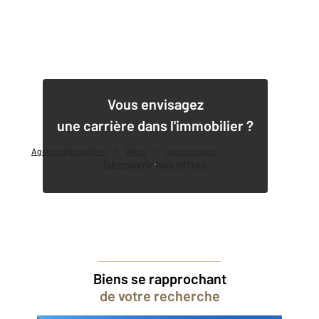
1
Vous envisagez
une carrière dans l'immobilier ?
Agence immobilière
Vente
Vente maison
Découvrir nos offres
Biens se rapprochant
de votre recherche