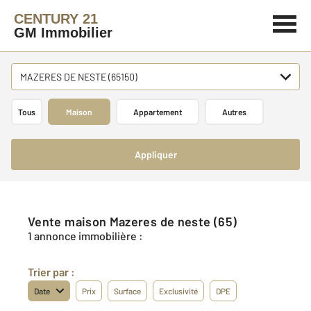
CENTURY 21
GM Immobilier
MAZERES DE NESTE (65150)
Tous
Maison
Appartement
Autres
Appliquer
Vente maison Mazeres de neste (65)
1 annonce immobilière :
Trier par :
Date
Prix
Surface
Exclusivité
DPE