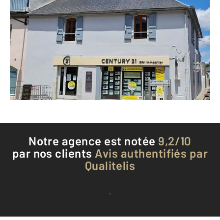
CENTURY 21 GM Immobilier
151 rue Georges Clémenceau
LANNEMEZAN - 65300
Envoyer un message
Téléphoner à l'agence
Notre agence est notée
9,2/10
par nos clients
Avis authentifiés par
Qualitelis
Voir tous les avis clients