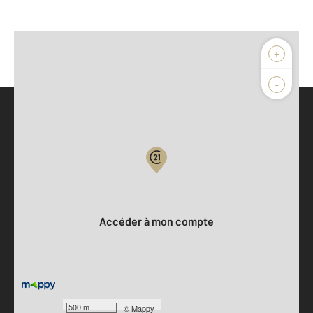
+
-
Parlons de vous, parlons biens
Votre compte :
Accéder à mon compte
500 m
©
Mappy