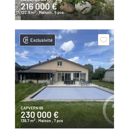
216 000 €
2
122,9 m
, Maison
, 5 pcs
Exclusivité
CAPVERN 65
230 000 €
2
139,7 m
, Maison
, 7 pcs