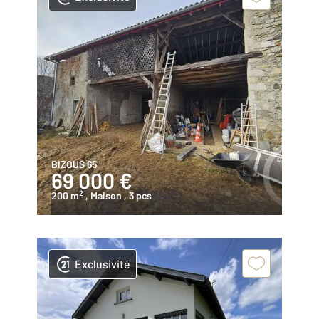
BIZOUS 65
69 000 €
2
200 m
, Maison
, 3 pcs
Exclusivité