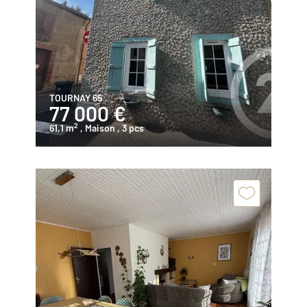
TOURNAY 65
77 000 €
2
61,1 m
, Maison
, 3 pcs