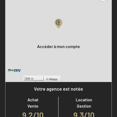
Parlons de vous, parlons biens
Votre compte :
Accéder à mon compte
500 m
©
Mappy
Votre agence est notée
Achat
Location
Vente
Gestion
9,2
/
10
9,3/10