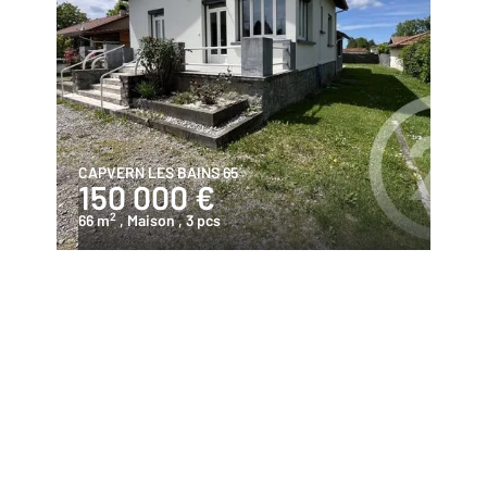
CAPVERN LES BAINS 65
150 000 €
2
66 m
, Maison
, 3 pcs