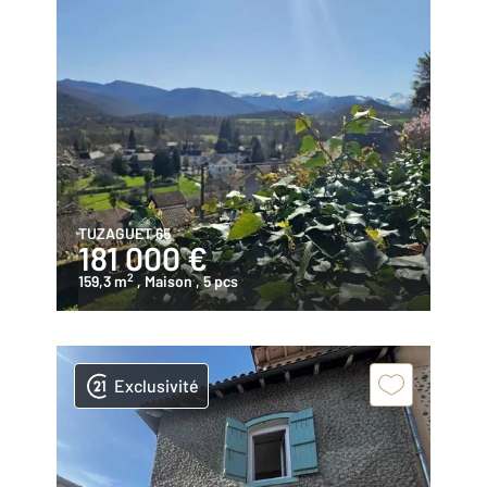
TUZAGUET 65
181 000 €
2
159,3 m
, Maison
, 5 pcs
Exclusivité